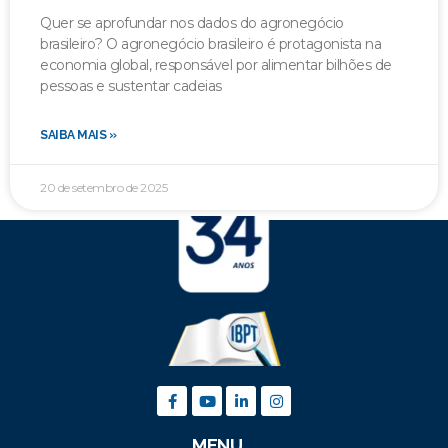
Quer se aprofundar nos dados do agronegócio
brasileiro? O agronegócio brasileiro é protagonista na
economia global, responsável por alimentar bilhões de
pessoas e sustentar cadeias
SAIBA MAIS »
20 de setembro de 2025
MENU