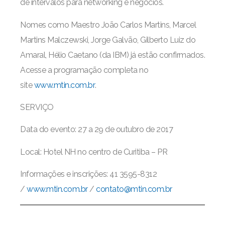
de intervalos para networking e negócios.
Nomes como Maestro João Carlos Martins, Marcel
Martins Malczewski, Jorge Galvão, Gilberto Luiz do
Amaral, Hélio Caetano (da IBM) já estão confirmados.
Acesse a programação completa no
site
www.mtin.com.br
.
SERVIÇO
Data do evento: 27 a 29 de outubro de 2017
Local: Hotel NH no centro de Curitiba – PR
Informações e inscrições: 41 3595-8312
/
www.mtin.com.br
/
contato@mtin.com.br