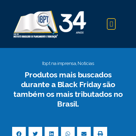
IBPT NA IMPRENSA
Ibpt na imprensa
,
Notícias
Produtos mais buscados
durante a Black Friday são
também os mais tributados no
Brasil.