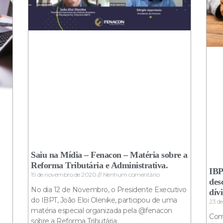
Saiu na Mídia – Fenacon – Matéria sobre a
Reforma Tributária e Administrativa.
IBP
19 de novembro de 2020
Nenhum comentário
des
No dia 12 de Novembro, o Presidente Executivo
dív
do IBPT, João Eloi Olenike, participou de uma
23 d
matéria especial organizada pela @fenacon
Come
sobre a Reforma Tributária