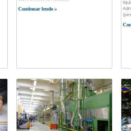
liqu
Continuar lendo »
Admi
(pes
Con