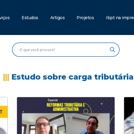
viços
Estudos
Artigos
Projetos
Ibpt na impr
|||
Estudo sobre carga tributária