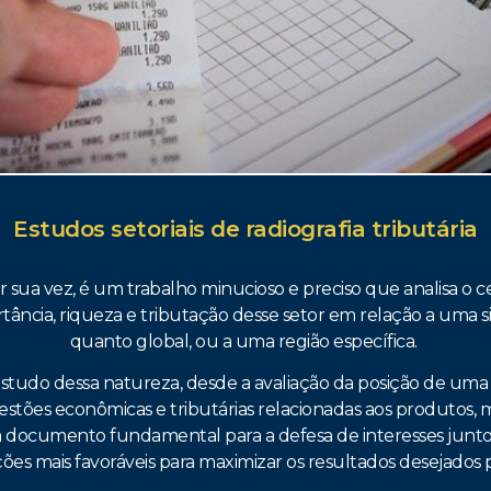
Estudos setoriais de radiografia tributária
or sua vez, é um trabalho minucioso e preciso que analisa 
ância, riqueza e tributação desse setor em relação a uma 
quanto global, ou a uma região específica.
 estudo dessa natureza, desde a avaliação da posição de um
estões econômicas e tributárias relacionadas aos produtos, 
 documento fundamental para a defesa de interesses junto à
es mais favoráveis para maximizar os resultados desejados 