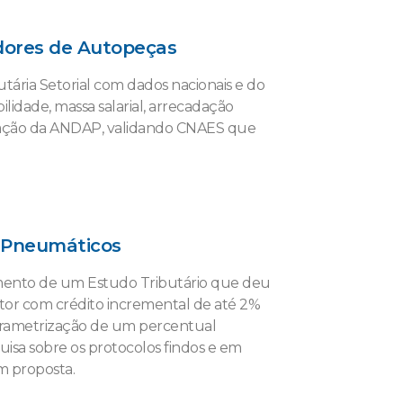
idores de Autopeças
ária Setorial com dados nacionais e do
lidade, massa salarial, arrecadação
tação da ANDAP, validando CNAES que
e Pneumáticos
imento de um Estudo Tributário que deu
tor com crédito incremental de até 2%
rametrização de um percentual
isa sobre os protocolos findos e em
m proposta.