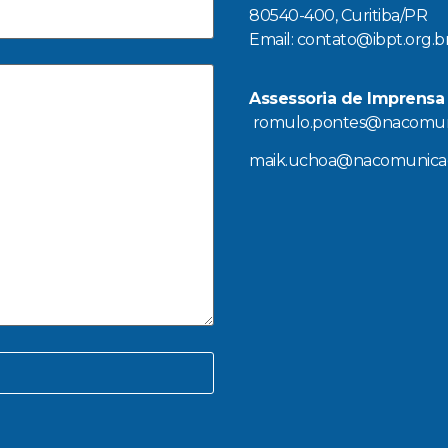
80540-400, Curitiba/PR
Email: contato@ibpt.org.b
Assessoria de Imprensa
romulo.pontes@nacomunica
maik.uchoa@nacomunicacao