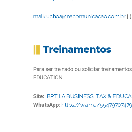
maik.uchoa@nacomunicacao.com.br
| 
|||
Treinamentos
Para ser treinado ou solicitar treinamen
EDUCATION
Site:
IBPT LA BUSINESS, TAX & EDUC
WhatsApp:
https://wa.me/5547970747