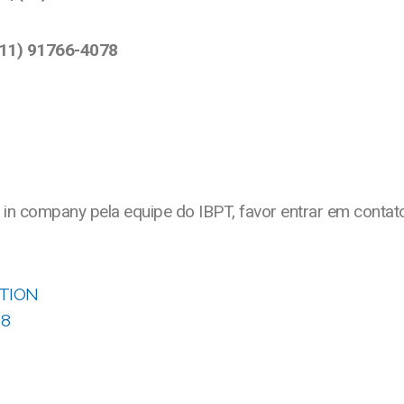
(11) 91766-4078
tos in company pela equipe do IBPT, favor entrar em con
ATION
98