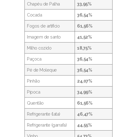
Chapéu de Palha
33,95%
Cocada
36,54%
Fogos de artifício
61,56%
Imagem de santo
41,52%
Milho cozido
18,75%
Paçoca
36,54%
Pé de Moleque
36,54%
Pinhão
24,07%
Pipoca
34,99%
Quentão
61,56%
Refrigerante (lata)
46,47%
Refrigerante (garrafa)
44,55%
Vinho
54,73%