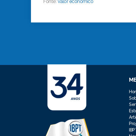
Fonte:
Valor econômico
M
Ho
So
Ser
Est
Art
Pro
IBP