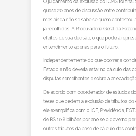
O julgamento da exclusão do ICMS foi fin
quase 20 anos de discussão entre contribuin
mas ainda não se sabe se quem contestou a 
já recolhidos. A Procuradoria ­Geral da Faz
efeitos de sua decisão, o que poderá repres
entendimento apenas para o futuro.
Independentemente do que ocorrer, a concl
Estado e não deveria estar no cálculo das c
disputas semelhantes e sobre a arrecadação
De acordo com coordenador de estudos do IB
teses que pedem a exclusão de tributos do c
ele exemplifica com o IOF, Previdência, FGTS
de R$ 10,8 bilhões por ano se o governo perd
outros tributos da base de cálculo das cont