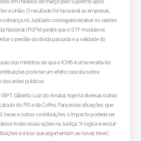
alizado em meados de março pelo Supremo após
tes e União. O resultado foi favorável às empresas,
cobrança no Judiciário conseguirá receber os valores
enda Nacional (PGFN) pedirá que o STF module os
entar o perdão da dívida passada e a validade do
usão dos ministros de que o ICMS é uma receita do
ontribuições pode ter um efeito cascata sobre
 dos entes públicos.
PT, Gilberto Luiz do Amaral, hoje há diversas outras
álculo do PIS e da Cofins. Para essas situações, que
, taxas e outras contribuições, o impacto poderia ser
esse todas essas ações na Justiça. “A lógica é excluir
ribuições e é isso que argumentam as novas teses”,