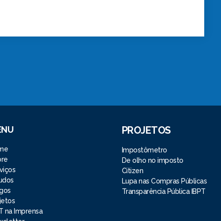
ENU
PROJETOS
me
Impostômetro
bre
De olho no imposto
viços
Citizen
udos
Lupa nas Compras Públicas
igos
Transparência Pública IBPT
jetos
T na Imprensa