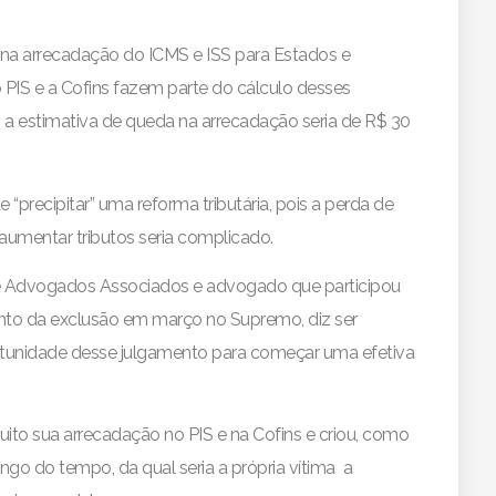
s na arrecadação do ICMS e ISS para Estados e
 PIS e a Cofins fazem parte do cálculo desses
o, a estimativa de queda na arrecadação seria de R$ 30
“precipitar” uma reforma tributária, pois a perda de
umentar tributos seria complicado.
de Advogados Associados e advogado que participou
ento da exclusão em março no Supremo, diz ser
rtunidade desse julgamento para começar uma efetiva
to sua arrecadação no PIS e na Cofins e criou, como
go do tempo, da qual seria a própria vítima ­ a