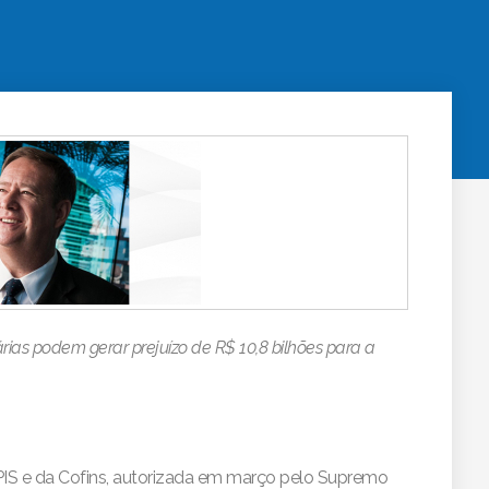
tárias podem gerar prejuízo de R$ 10,8 bilhões para a
PIS e da Cofins, autorizada em março pelo Supremo