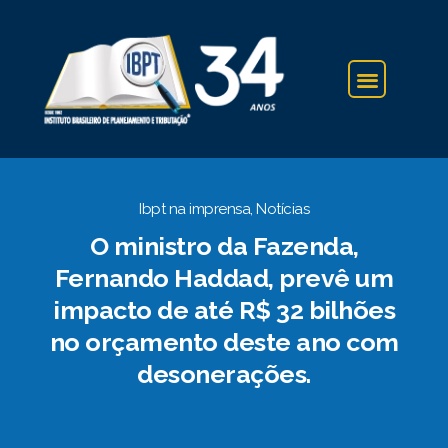
IBPT NA IMPRENSA
Ibpt na imprensa
,
Notícias
O ministro da Fazenda,
Fernando Haddad, prevê um
impacto de até R$ 32 bilhões
no orçamento deste ano com
desonerações.