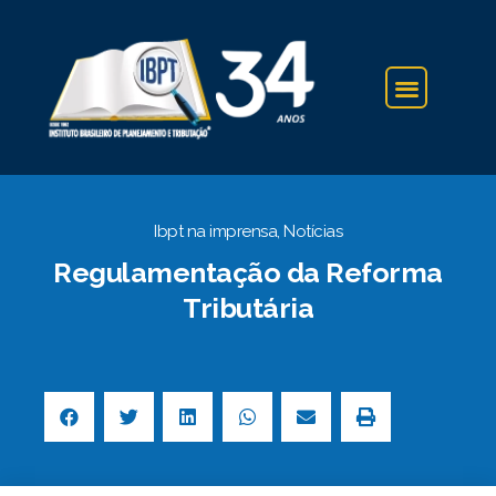
IBPT NA IMPRENSA
Ibpt na imprensa
,
Notícias
Regulamentação da Reforma
Tributária