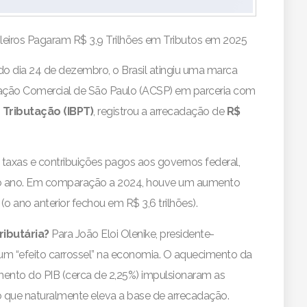
leiros Pagaram R$ 3,9 Trilhões em Tributos em 2025
o dia 24 de dezembro, o Brasil atingiu uma marca
ciação Comercial de São Paulo (ACSP) em parceria com
 Tributação (IBPT)
, registrou a arrecadação de
R$
 taxas e contribuições pagos aos governos federal,
 do ano. Em comparação a 2024, houve um aumento
o ano anterior fechou em R$ 3,6 trilhões).
ibutária?
Para João Eloi Olenike, presidente-
 um “efeito carrossel” na economia. O aquecimento da
mento do PIB (cerca de 2,25%) impulsionaram as
 que naturalmente eleva a base de arrecadação.