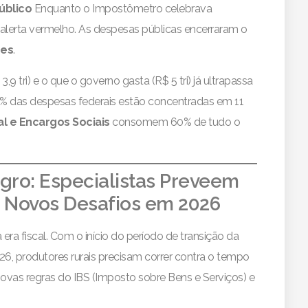
úblico
Enquanto o Impostômetro celebrava
lerta vermelho. As despesas públicas encerraram o
ões
.
3,9 tri) e o que o governo gasta (R$ 5 tri) já ultrapassa
% das despesas federais estão concentradas em 11
al e Encargos Sociais
consomem 60% de tudo o
Agro: Especialistas Preveem
e Novos Desafios em 2026
ra fiscal. Com o início do período de transição da
26, produtores rurais precisam correr contra o tempo
novas regras do IBS (Imposto sobre Bens e Serviços) e