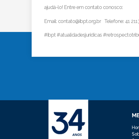
ajudá-lo! Entre em contato conosco:
Email: contato@ibpt.org.br Telefone: 41 21
#ibpt #atualidadesjuridicas #retrospectotrib
M
Ho
So