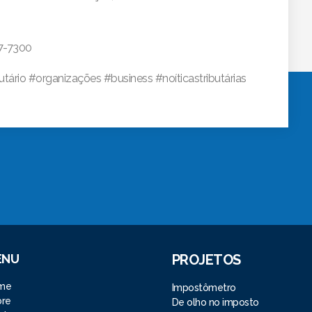
17-7300
utário #organizações #business #noíticastributárias
ENU
PROJETOS
me
Impostômetro
bre
De olho no imposto