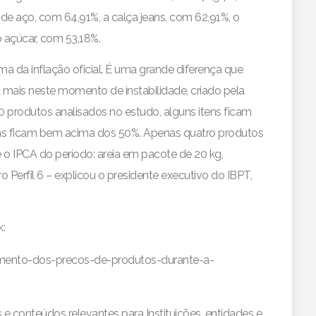
de aço, com 64,91%, a calça jeans, com 62,91%, o
o açúcar, com 53,18%.
a da inflação oficial. É uma grande diferença que
 mais neste momento de instabilidade, criado pela
produtos analisados no estudo, alguns itens ficam
ens ficam bem acima dos 50%. Apenas quatro produtos
o IPCA do período: areia em pacote de 20 kg,
o Perfil 6 – explicou o presidente executivo do IBPT,
k:
umento-dos-precos-de-produtos-durante-a-
e conteúdos relevantes para Instituições, entidades e