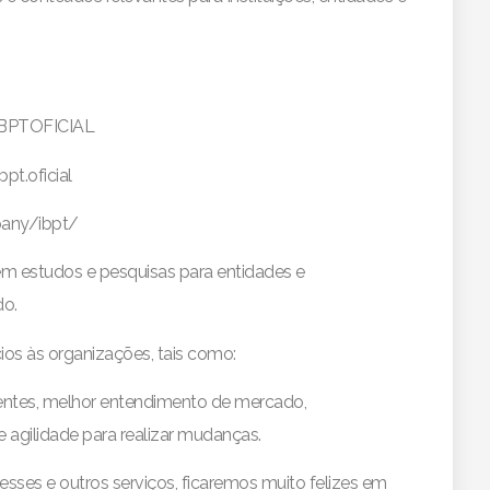
IBPTOFICIAL
pt.oficial
pany/ibpt/
em estudos e pesquisas para entidades e
do.
os às organizações, tais como:
rentes, melhor entendimento de mercado,
gilidade para realizar mudanças.
sses e outros serviços, ficaremos muito felizes em