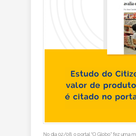
No dia 02/08, o portal “O Globo” fez uma m