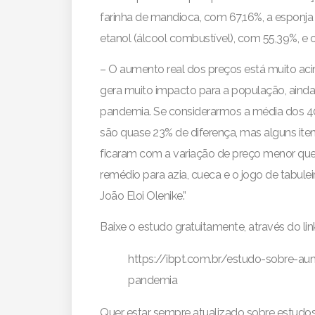
farinha de mandioca, com 67,16%, a esponja 
etanol (álcool combustível), com 55,39%, e 
– O aumento real dos preços está muito acim
gera muito impacto para a população, ainda
pandemia. Se considerarmos a média dos 40 
são quase 23% de diferença, mas alguns it
ficaram com a variação de preço menor que 
remédio para azia, cueca e o jogo de tabuleir
João Eloi Olenike.”
Baixe o estudo gratuitamente, através do lin
https://ibpt.com.br/estudo-sobre-a
pandemia
Quer estar sempre atualizado sobre estudos 