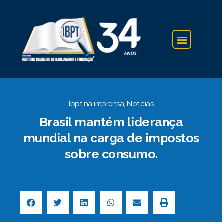
IBPT NA IMPRENSA
Ibpt na imprensa
,
Notícias
Brasil mantém liderança
mundial na carga de impostos
sobre consumo.