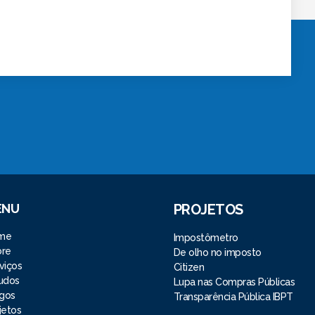
ENU
PROJETOS
me
Impostômetro
bre
De olho no imposto
viços
Citizen
udos
Lupa nas Compras Públicas
igos
Transparência Pública IBPT
jetos