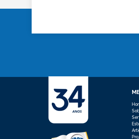
M
Ho
So
Ser
Est
Art
Pro