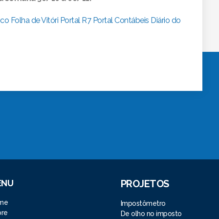
ico
Folha de Vitóri
Portal R7
Portal Contábeis
Diário do
ENU
PROJETOS
me
Impostômetro
bre
De olho no imposto