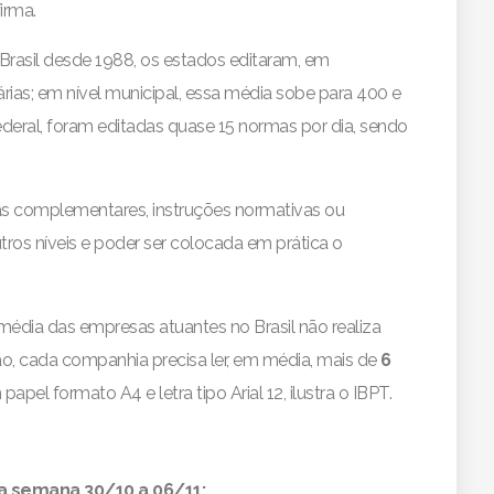
firma.
 Brasil desde 1988, os estados editaram, em
tárias; em nível municipal, essa média sobe para 400 e
federal, foram editadas quase 15 normas por dia, sendo
rmas complementares, instruções normativas ou
ros níveis e poder ser colocada em prática o
dia das empresas atuantes no Brasil não realiza
o, cada companhia precisa ler, em média, mais de
6
papel formato A4 e letra tipo Arial 12, ilustra o IBPT.
a semana 30/10 a 06/11: