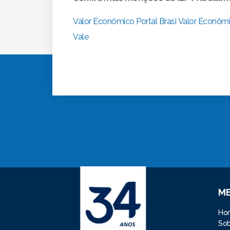
Valor Econômico
Portal Brasi
Valor Econôm
Vale
M
Ho
So