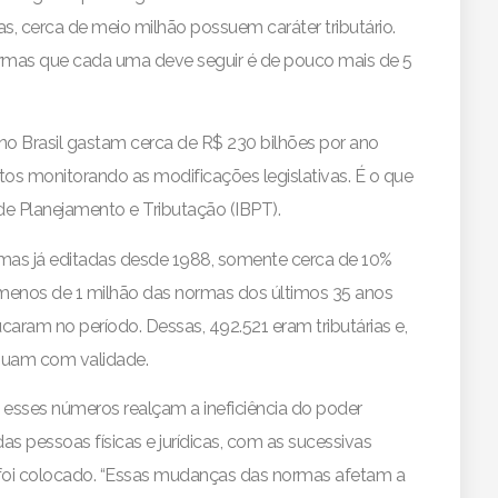
, cerca de meio milhão possuem caráter tributário.
ormas que cada uma deve seguir é de pouco mais de 5
o Brasil gastam cerca de R$ 230 bilhões por ano
os monitorando as modificações legislativas. É o que
o de Planejamento e Tributação (IBPT).
rmas já editadas desde 1988, somente cerca de 10%
 menos de 1 milhão das normas dos últimos 35 anos
aram no período. Dessas, 492.521 eram tributárias e,
inuam com validade.
, esses números realçam a ineficiência do poder
 das pessoas físicas e jurídicas, com as sucessivas
já foi colocado. “Essas mudanças das normas afetam a