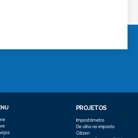
ENU
PROJETOS
me
Impostômetro
bre
De olho no imposto
viços
Citizen