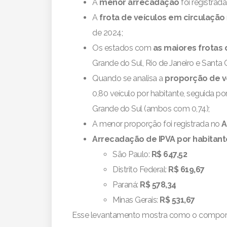
A
menor arrecadação
foi registrad
A
frota de veículos em circulação
de 2024;
Os estados com
as maiores frotas 
Grande do Sul, Rio de Janeiro e Santa C
Quando se analisa a
proporção de v
0,80 veículo por habitante, seguida po
Grande do Sul (ambos com 0,74);
A menor proporção foi registrada no
A
Arrecadação de IPVA por habitant
São Paulo:
R$ 647,52
Distrito Federal:
R$ 619,67
Paraná:
R$ 578,34
Minas Gerais:
R$ 531,67
Esse levantamento mostra como o comporta