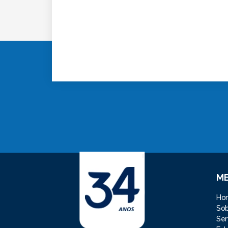
M
Ho
So
Ser