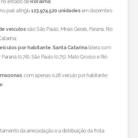
a no estado de
Roraima
;
no país atingiu
123.974.520 unidades
em dezembro
de veículos
são: São Paulo, Minas Gerais, Paraná, Rio
atarina;
eículos por habitante
,
Santa Catarina
lidera com
r Paraná (0,78), São Paulo (0,75), Mato Grosso e Rio
mazonas
, com apenas 0,28 veículo por habitante;
e
:
mento da arrecadação e a distribuição da frota