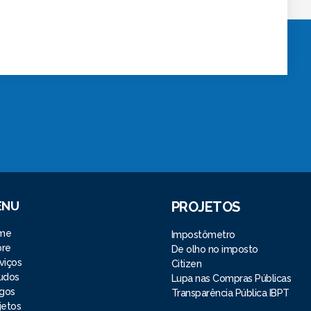
ENU
PROJETOS
me
Impostômetro
bre
De olho no imposto
viços
Citizen
udos
Lupa nas Compras Públicas
igos
Transparência Pública IBPT
jetos