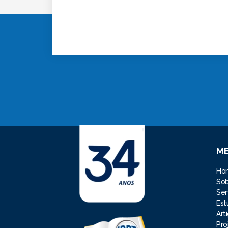
M
Ho
So
Ser
Est
Art
Pro