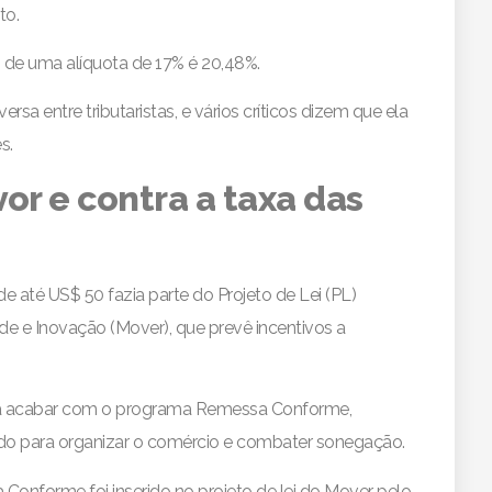
to.
 de uma alíquota de 17% é 20,48%.
sa entre tributaristas, e vários críticos dizem que ela
s.
or e contra a taxa das
 até US$ 50 fazia parte do Projeto de Lei (PL)
de e Inovação (Mover), que prevê incentivos a
ra acabar com o programa Remessa Conforme,
do para organizar o comércio e combater sonegação.
Conforme foi inserido no projeto de lei do Mover pelo