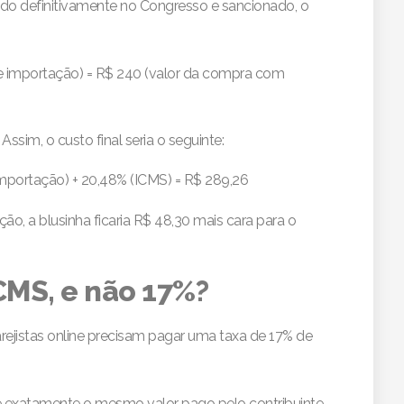
vado definitivamente no Congresso e sancionado, o
e importação) = R$ 240 (valor da compra com
Assim, o custo final seria o seguinte:
portação) + 20,48% (ICMS) = R$ 289,26
ão, a blusinha ficaria R$ 48,30 mais cara para o
CMS, e não 17%?
arejistas online precisam pagar uma taxa de 17% de
o é exatamente o mesmo valor pago pelo contribuinte.