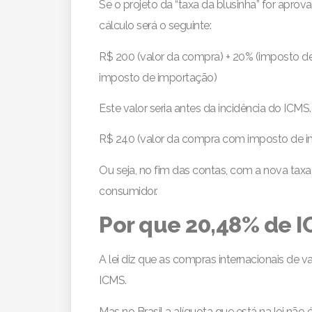
Se o projeto da “taxa da blusinha” for apro
cálculo será o seguinte:
R$ 200 (valor da compra) + 20% (imposto d
imposto de importação)
Este valor seria antes da incidência do ICMS. 
R$ 240 (valor da compra com imposto de im
Ou seja, no fim das contas, com a nova taxaç
consumidor.
Por que 20,48% de I
A lei diz que as compras internacionais de v
ICMS.
Mas no Brasil a alíquota que está na lei nã