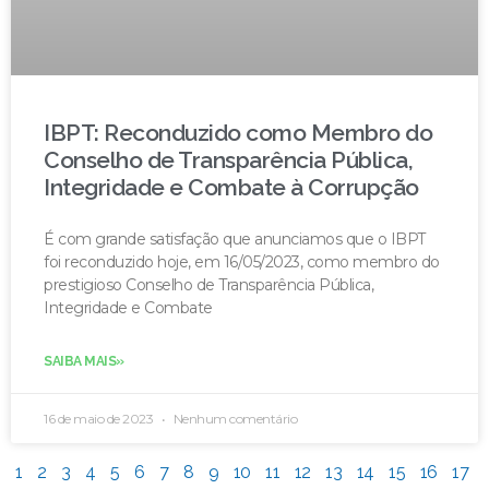
IBPT: Reconduzido como Membro do
Conselho de Transparência Pública,
Integridade e Combate à Corrupção
É com grande satisfação que anunciamos que o IBPT
foi reconduzido hoje, em 16/05/2023, como membro do
prestigioso Conselho de Transparência Pública,
Integridade e Combate
SAIBA MAIS»
16 de maio de 2023
Nenhum comentário
1
2
3
4
5
6
7
8
9
10
11
12
13
14
15
16
17